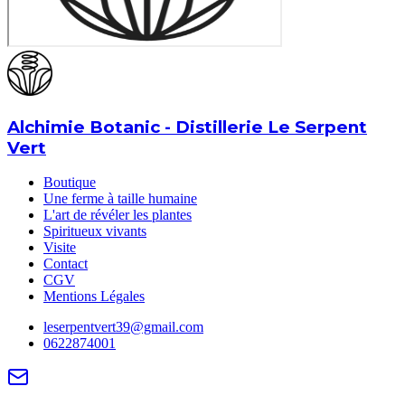
Alchimie Botanic - Distillerie Le Serpent
Vert
Boutique
Une ferme à taille humaine
L'art de révéler les plantes
Spiritueux vivants
Visite
Contact
CGV
Mentions Légales
leserpentvert39@gmail.com
0622874001