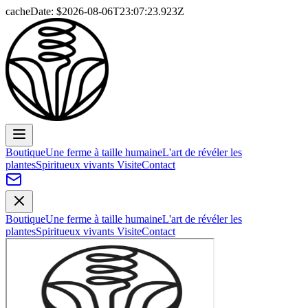
cacheDate: $
2026-08-06T23:07:23.923Z
Boutique
Une ferme à taille humaine
L'art de révéler les
plantes
Spiritueux vivants
Visite
Contact
Boutique
Une ferme à taille humaine
L'art de révéler les
plantes
Spiritueux vivants
Visite
Contact